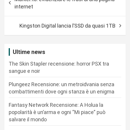
a
internet
v
i
Kingston Digital lancia l’SSD da quasi 1TB
g
a
z
Ultime news
i
The Skin Stapler recensione: horror PSX tra
o
sangue e noir
n
Plungeez Recensione: un metroidvania senza
e
combattimenti dove ogni stanza è un enigma
a
r
Fantasy Network Recensione: A Holua la
popolarità è un’arma e ogni “Mi piace” può
t
salvare il mondo
i