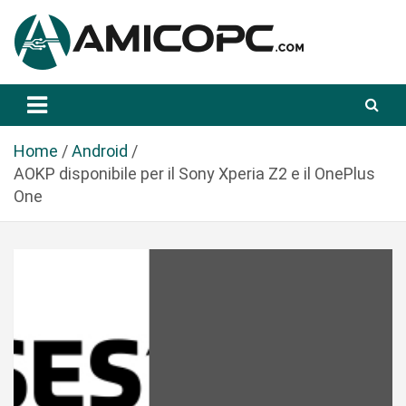
S
a
l
t
Novità Tecnologiche: Guide e News
Amicopc.com
a
a
l
Home
Android
c
AOKP disponibile per il Sony Xperia Z2 e il OnePlus
o
One
n
t
e
n
u
t
o