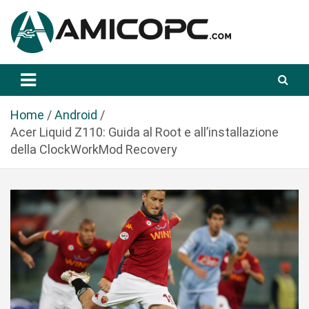
S
a
l
t
Novità Tecnologiche: Guide e News
Amicopc.com
a
a
l
Home
Android
c
Acer Liquid Z110: Guida al Root e all’installazione
o
della ClockWorkMod Recovery
n
t
e
n
u
t
o