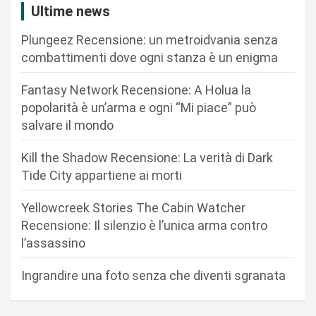
z
Ultime news
i
Plungeez Recensione: un metroidvania senza
o
combattimenti dove ogni stanza è un enigma
n
Fantasy Network Recensione: A Holua la
e
popolarità è un’arma e ogni “Mi piace” può
a
salvare il mondo
r
Kill the Shadow Recensione: La verità di Dark
t
Tide City appartiene ai morti
i
c
Yellowcreek Stories The Cabin Watcher
Recensione: Il silenzio è l’unica arma contro
o
l’assassino
l
i
Ingrandire una foto senza che diventi sgranata