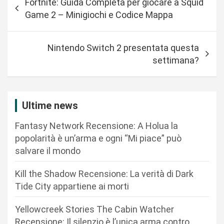
Fortnite: Guida Completa per giocare a Squid
a
Game 2 – Minigiochi e Codice Mappa
v
i
Nintendo Switch 2 presentata questa
g
settimana?
a
z
i
Ultime news
o
Fantasy Network Recensione: A Holua la
n
popolarità è un’arma e ogni “Mi piace” può
salvare il mondo
e
a
Kill the Shadow Recensione: La verità di Dark
r
Tide City appartiene ai morti
t
Yellowcreek Stories The Cabin Watcher
i
Recensione: Il silenzio è l’unica arma contro