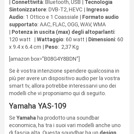
|
Connettività
: Bluetooth, USB |
Tecnologia
Sintonizzatore
: DVB-T2, HEVC |
Ingresso
Audio
: 1 Ottico e 1 Coassiale |
Formato
audio
supportato
: AAC, FLAC, OGG, WAV, WMA
|
Potenza in uscita (max) degli altoparlanti
:
120 watt |
Wattaggio
: 60 watt |
Dimensioni
: ‎60
x 9.4 x 6.4 cm |
Peso
:
2,37
Kg
[amazon box=”B08G4Y8BDN”]
Se è vostra intenzione spendere qualcosina in
più per avere un dispositivo audio per la vostra
smart tv, allora potrebbe interessarvi uno dei
modelli che vi proponiamo qui di seguito.
Yamaha YAS-109
Se
Yamaha
ha prodotto una soundbar
economica, ha tra i suoi vari modelli anche uno
di fascia alta. Questa soundbar ha un
design