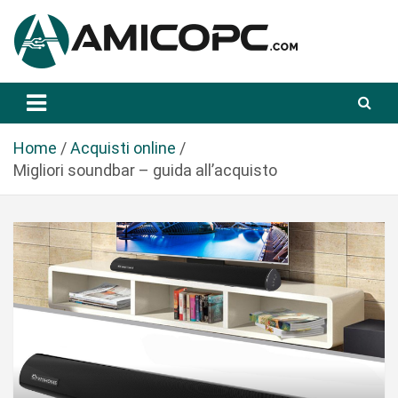
S
a
l
t
Novità Tecnologiche: Guide e News
Amicopc.com
a
a
l
Home
Acquisti online
c
Migliori soundbar – guida all’acquisto
o
n
t
e
n
u
t
o