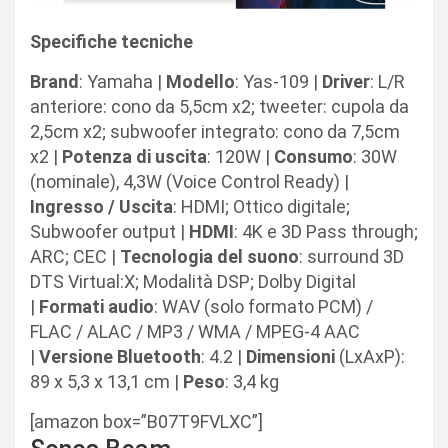
Specifiche tecniche
Brand
: Yamaha |
Modello
: Yas-109 |
Driver
: L/R
anteriore: cono da 5,5cm x2; tweeter: cupola da
2,5cm x2; subwoofer integrato: cono da 7,5cm
x2 |
Potenza di uscita
: 120W |
Consumo
: 30W
(nominale), 4,3W (Voice Control Ready) |
Ingresso / Uscita
: HDMI; Ottico digitale;
Subwoofer output |
HDMI
: 4K e 3D Pass through;
ARC; CEC |
Tecnologia del suono
: surround 3D
DTS Virtual:X; Modalità DSP; Dolby Digital
|
Formati audio
: WAV (solo formato PCM) /
FLAC / ALAC / MP3 / WMA / MPEG-4 AAC
|
Versione Bluetooth
: 4.2 |
Dimensioni
(LxAxP):
89 x 5,3 x 13,1 cm |
Peso
: 3,4 kg
[amazon box=”B07T9FVLXC”]