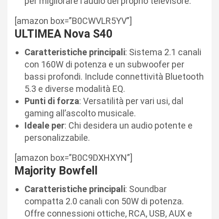
per migliorare l’audio del proprio televisore.
[amazon box=”B0CWVLR5YV”]
ULTIMEA Nova S40
Caratteristiche principali
: Sistema 2.1 canali
con 160W di potenza e un subwoofer per
bassi profondi. Include connettività Bluetooth
5.3 e diverse modalità EQ.
Punti di forza
: Versatilità per vari usi, dal
gaming all’ascolto musicale.
Ideale per
: Chi desidera un audio potente e
personalizzabile.
[amazon box=”B0C9DXHXYN”]
Majority Bowfell
Caratteristiche principali
: Soundbar
compatta 2.0 canali con 50W di potenza.
Offre connessioni ottiche, RCA, USB, AUX e