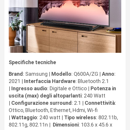
Specifiche tecniche
Brand
: Samsung |
Modello
: Q600A/ZG |
Anno
:
2021 |
Interfaccia Hardware
: Bluetooth 2.1
|
Ingresso
audio
: Digitale e Ottico |
Potenza
in
uscita (max) degli altoparlanti
: 240 Watt
|
Configurazione
surround
: 2.1 |
Connettività
:
Ottico, Bluetooth, Ethernet, Hdmi, Wi-fi
|
Wattaggio
: 240 watt |
Tipo wireless
: 802.11b,
802.11g, 802.11n |
Dimensioni
: 103.6 x 45.6 x