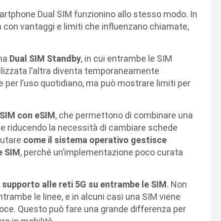
martphone Dual SIM funzionino allo stesso modo. In
 con vantaggi e limiti che influenzano chiamate,
ema
Dual SIM Standby
, in cui entrambe le SIM
ilizzata l’altra diventa temporaneamente
te per l’uso quotidiano, ma può mostrare limiti per
 SIM con eSIM
, che permettono di combinare una
tà e riducendo la necessità di cambiare schede
lutare
come il sistema operativo gestisce
le SIM
, perché un’implementazione poco curata
l
supporto alle reti 5G su entrambe le SIM
. Non
trambe le linee, e in alcuni casi una SIM viene
 veloce. Questo può fare una grande differenza per