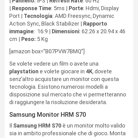
|
Pannello:
IPS |
Refresh
Rate
: 60 Hz
|
Response
Time
: 5ms |
Porte
: Hdmi, Display
Port |
Tecnologia
: AMD Freesync, Dynamic
Action Sync, Black Stabilizer |
Rapporto
immagine
:
16:9 |
Dimensioni
: 62.26 x 20.94 x 46
cm |
Peso:
5 Kg
[amazon box=”B07PVW7BMQ”]
Se volete vedere un film o avete una
playstation
e volete giocare in
4K
, dovete
senz’altro acquistare un monitor con questa
tecnologia. Esistono numerosi modelli a
disposizione sul mercato che vi permetteranno
di raggiungere la risoluzione desiderata.
Samsung Monitor HRM S70
Il
Samsung
HRM S70
è un monitor molto valido
sia in ambito professionale che di gioco. Monta