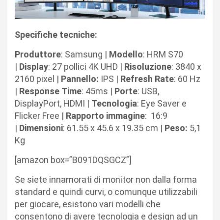
Specifiche tecniche:
Produttore
: Samsung |
Modello
: HRM S70
|
Display
: 27 pollici 4K UHD |
Risoluzione
: 3840 x
2160 pixel |
Pannello:
IPS |
Refresh
Rate
: 60 Hz
|
Response
Time
: 45ms |
Porte
: USB,
DisplayPort, HDMI |
Tecnologia
: Eye Saver e
Flicker Free |
Rapporto immagine
:
16:9
|
Dimensioni
: ‎61.55 x 45.6 x 19.35 cm |
Peso:
5,1
Kg
[amazon box=”B091DQSGCZ”]
Se siete innamorati di monitor non dalla forma
standard e quindi curvi, o comunque utilizzabili
per giocare, esistono vari modelli che
consentono di avere tecnologia e design ad un