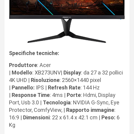
Specifiche tecniche:
Produttore
: Acer
|
Modello
: XB273UNV
|
Display
: da 27 a 32 pollici
4K UHD |
Risoluzione
: 2560×1440
pixel
|
Pannello:
IPS |
Refresh
Rate
: 144 Hz
|
Response
Time
: 4ms |
Porte
: Hdmi, Display
Port, Usb 3.0 |
Tecnologia
: NVIDIA G-Sync, Eye
Protector, ComfyView, |
Rapporto immagine
:
16:9 |
Dimensioni
: 22 x 61.4 x 42.1 cm |
Peso:
6
Kg