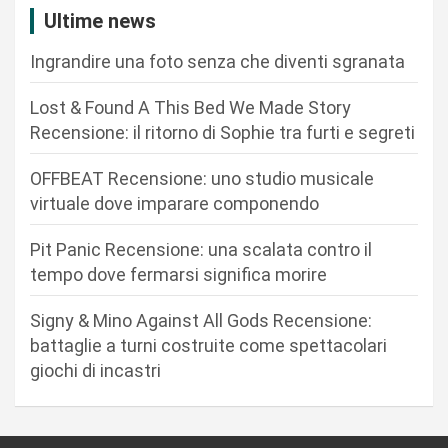
z
Ultime news
i
Ingrandire una foto senza che diventi sgranata
o
n
Lost & Found A This Bed We Made Story
Recensione: il ritorno di Sophie tra furti e segreti
e
a
OFFBEAT Recensione: uno studio musicale
r
virtuale dove imparare componendo
t
Pit Panic Recensione: una scalata contro il
i
tempo dove fermarsi significa morire
c
Signy & Mino Against All Gods Recensione:
o
battaglie a turni costruite come spettacolari
l
giochi di incastri
i