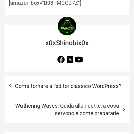
[amazon box=”B08TMCGB7Z”]
x0xShinobix0x
N
Come tornare all’editor classico WordPress?
a
v
Wuthering Waves: Guida alla ricette, a cosa
i
servono e come prepararle
g
a