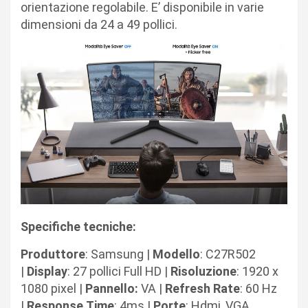
orientazione regolabile. E’ disponibile in varie
dimensioni da 24 a 49 pollici.
Specifiche tecniche:
Produttore
: Samsung |
Modello
: C27R502
|
Display
: 27 pollici Full HD |
Risoluzione
: 1920 x
1080 pixel |
Pannello:
VA |
Refresh
Rate
: 60 Hz
|
Response
Time
: 4ms |
Porte
: Hdmi, VGA