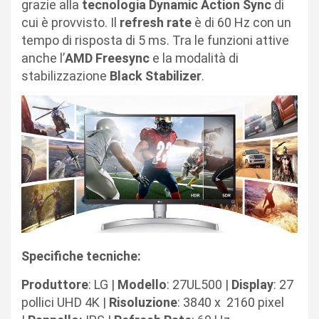
grazie alla
tecnologia Dynamic Action Sync
di
cui è provvisto. Il
refresh
rate
è di 60 Hz con un
tempo di risposta di 5 ms. Tra le funzioni attive
anche l’
AMD Freesync
e la modalità di
stabilizzazione
Black Stabilizer
.
Specifiche tecniche:
Produttore
: LG |
Modello
: 27UL500 |
Display
: 27
pollici UHD 4K |
Risoluzione
: 3840 x
2160 pixel