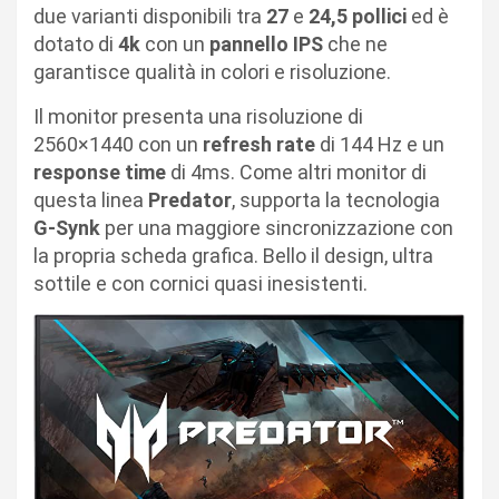
due varianti disponibili tra
27
e
24,5 pollici
ed è
dotato di
4k
con un
pannello IPS
che ne
garantisce qualità in colori e risoluzione.
Il monitor presenta una risoluzione di
2560×1440 con un
refresh
rate
di 144 Hz e un
response
time
di 4ms. Come altri monitor di
questa linea
Predator
, supporta la tecnologia
G-Synk
per una maggiore sincronizzazione con
la propria scheda grafica. Bello il design, ultra
sottile e con cornici quasi inesistenti.