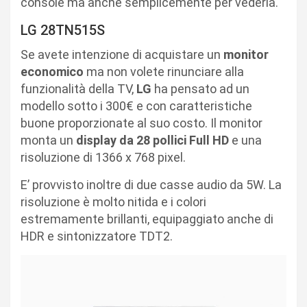
console ma anche semplicemente per vederla.
LG 28TN515S
Se avete intenzione di acquistare un
monitor
economico
ma non volete rinunciare alla
funzionalità della TV,
LG
ha pensato ad un
modello sotto i 300€ e con caratteristiche
buone proporzionate al suo costo. Il monitor
monta un
display da 28 pollici Full HD
e una
risoluzione di
1366 x 768
pixel.
E’ provvisto inoltre di due casse audio da 5W. La
risoluzione è molto nitida e i colori
estremamente brillanti, equipaggiato anche di
HDR e sintonizzatore TDT2.