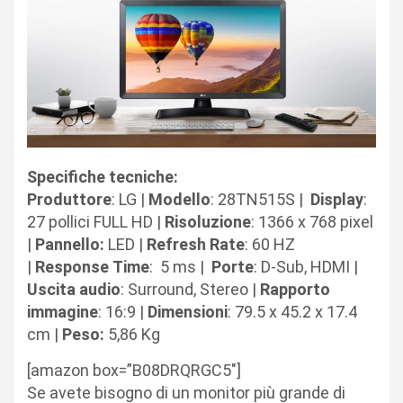
Specifiche tecniche:
Produttore
: LG |
Modello
:
28TN515S |
Display
:
27 pollici FULL HD |
Risoluzione
:
1366 x 768
pixel
|
Pannello:
LED |
Refresh
Rate
: 60 HZ
|
Response
Time
:
5 ms |
Porte
: D-Sub, HDMI |
Uscita audio
: Surround, Stereo |
Rapporto
immagine
: 16:9 |
Dimensioni
: 79.5 x 45.2 x 17.4
cm |
Peso:
5,86 Kg
[amazon box=”B08DRQRGC5″]
Se avete bisogno di un monitor più grande di