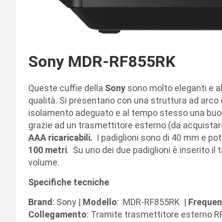
Sony MDR-RF855RK
Queste cuffie della
Sony
sono molto eleganti e a
qualità. Si presentano con una struttura ad arco 
isolamento adeguato e al tempo stesso una buona 
grazie ad un trasmettitore esterno (da acquista
AAA ricaricabili.
I padiglioni sono di 40 mm e potr
100 metri
. Su uno dei due padiglioni è inserito il
volume.
Specifiche tecniche
Brand
: Sony |
Modello
: MDR-RF855RK |
Freque
Collegamento
: Tramite trasmettitore esterno 