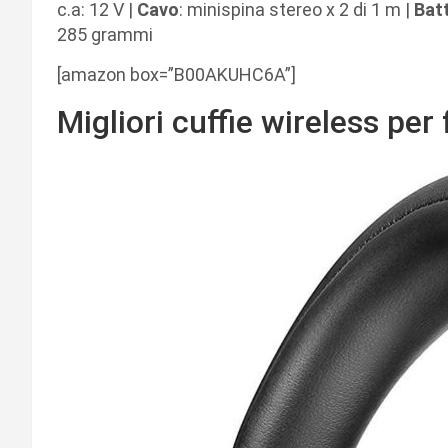
c.a: 12 V |
Cavo
: minispina stereo x 2 di 1 m |
Batt
285 grammi
[amazon box=”B00AKUHC6A”]
Migliori cuffie wireless per 