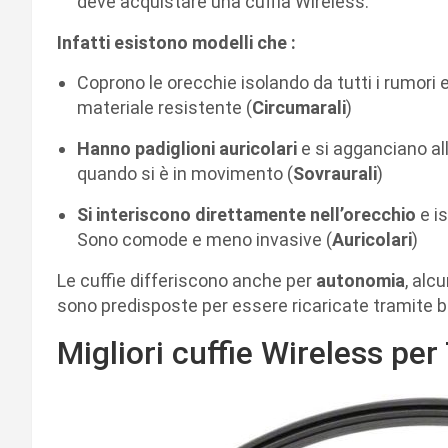
deve acquistare una cuffia Wireless.
Infatti esistono modelli che :
Coprono le orecchie isolando da tutti i rumori 
materiale resistente (
Circumarali
)
Hanno padiglioni auricolari
e si agganciano all
quando si è in movimento (
Sovraurali
)
Si interiscono direttamente nell’orecchio
e i
Sono comode e meno invasive (
Auricolari
)
Le cuffie differiscono anche per
autonomia
, alc
sono predisposte per essere ricaricate tramite ba
Migliori cuffie Wireless pe