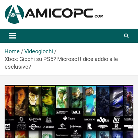
S
a
l
t
Novità Tecnologiche: Guide e News
Amicopc.com
a
a
l
Home
Videogiochi
c
Xbox: Giochi su PS5? Microsoft dice addio alle
o
esclusive?
n
t
e
n
u
t
o