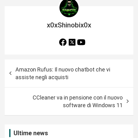
x0xShinobix0x
N
Amazon Rufus: Il nuovo chatbot che vi
a
assiste negli acquisti
v
i
CCleaner va in pensione con il nuovo
g
software di Windows 11
a
z
i
Ultime news