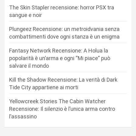
o
The Skin Stapler recensione: horror PSX tra
n
sangue e noir
e
Plungeez Recensione: un metroidvania senza
a
combattimenti dove ogni stanza è un enigma
r
Fantasy Network Recensione: A Holua la
t
popolarità è un’arma e ogni “Mi piace” può
i
salvare il mondo
c
Kill the Shadow Recensione: La verità di Dark
o
Tide City appartiene ai morti
l
i
Yellowcreek Stories The Cabin Watcher
Recensione: Il silenzio è l’unica arma contro
l’assassino