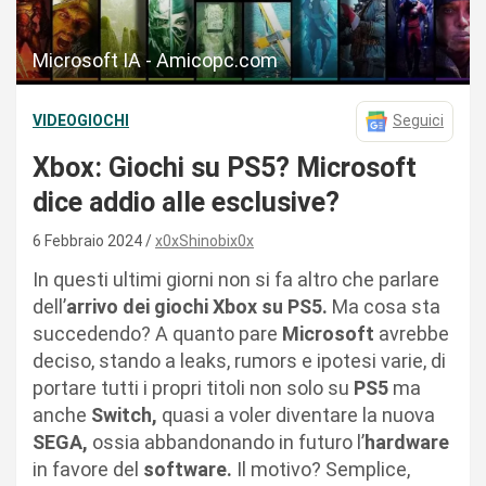
Microsoft IA - Amicopc.com
VIDEOGIOCHI
Seguici
Xbox: Giochi su PS5? Microsoft
dice addio alle esclusive?
6 Febbraio 2024
x0xShinobix0x
In questi ultimi giorni non si fa altro che parlare
dell’
arrivo dei giochi Xbox su PS5.
Ma cosa sta
succedendo? A quanto pare
Microsoft
avrebbe
deciso, stando a leaks, rumors e ipotesi varie, di
portare tutti i propri titoli non solo su
PS5
ma
anche
Switch,
quasi a voler diventare la nuova
SEGA,
ossia abbandonando in futuro l’
hardware
in favore del
software.
Il motivo? Semplice,