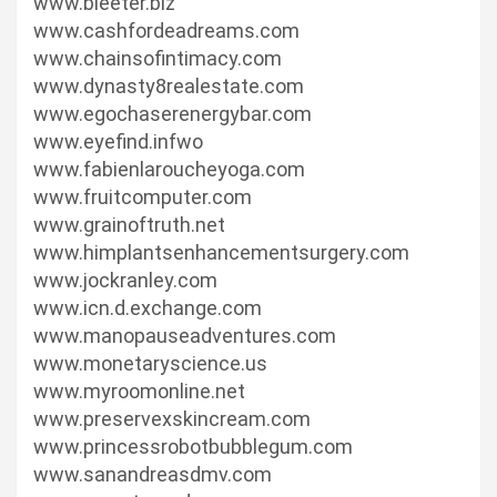
www.bleeter.biz
www.cashfordeadreams.com
www.chainsofintimacy.com
www.dynasty8realestate.com
www.egochaserenergybar.com
www.eyefind.infwo
www.fabienlaroucheyoga.com
www.fruitcomputer.com
www.grainoftruth.net
www.himplantsenhancementsurgery.com
www.jockranley.com
www.icn.d.exchange.com
www.manopauseadventures.com
www.monetaryscience.us
www.myroomonline.net
www.preservexskincream.com
www.princessrobotbubblegum.com
www.sanandreasdmv.com