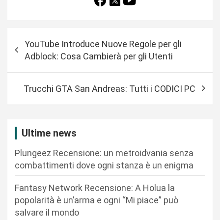
N
YouTube Introduce Nuove Regole per gli
a
Adblock: Cosa Cambierà per gli Utenti
v
i
Trucchi GTA San Andreas: Tutti i CODICI PC
g
a
z
Ultime news
i
Plungeez Recensione: un metroidvania senza
o
combattimenti dove ogni stanza è un enigma
n
Fantasy Network Recensione: A Holua la
e
popolarità è un’arma e ogni “Mi piace” può
a
salvare il mondo