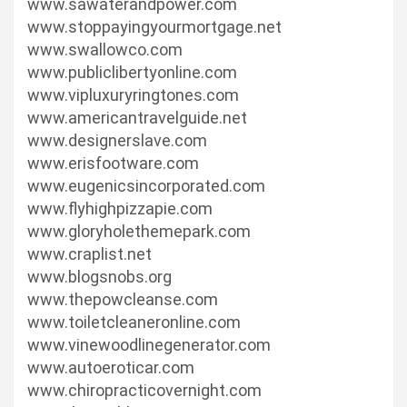
www.sawaterandpower.com
www.stoppayingyourmortgage.net
www.swallowco.com
www.publiclibertyonline.com
www.vipluxuryringtones.com
www.americantravelguide.net
www.designerslave.com
www.erisfootware.com
www.eugenicsincorporated.com
www.flyhighpizzapie.com
www.gloryholethemepark.com
www.craplist.net
www.blogsnobs.org
www.thepowcleanse.com
www.toiletcleaneronline.com
www.vinewoodlinegenerator.com
www.autoeroticar.com
www.chiropracticovernight.com