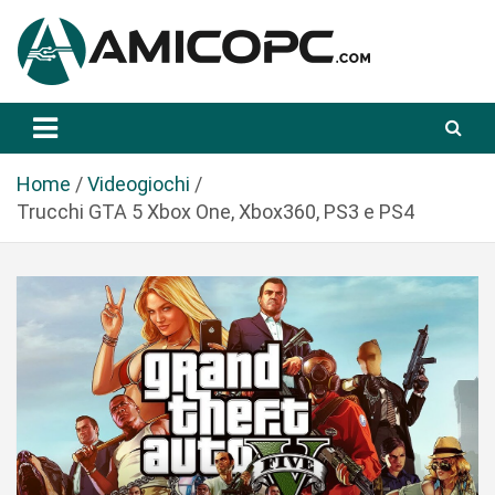
S
a
l
t
Novità Tecnologiche: Guide e News
Amicopc.com
a
a
l
Home
Videogiochi
c
Trucchi GTA 5 Xbox One, Xbox360, PS3 e PS4
o
n
t
e
n
u
t
o