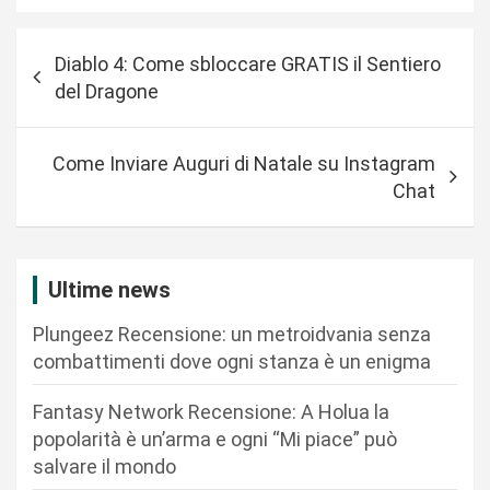
N
Diablo 4: Come sbloccare GRATIS il Sentiero
a
del Dragone
v
i
Come Inviare Auguri di Natale su Instagram
g
Chat
a
z
i
Ultime news
o
Plungeez Recensione: un metroidvania senza
n
combattimenti dove ogni stanza è un enigma
e
Fantasy Network Recensione: A Holua la
a
popolarità è un’arma e ogni “Mi piace” può
r
salvare il mondo