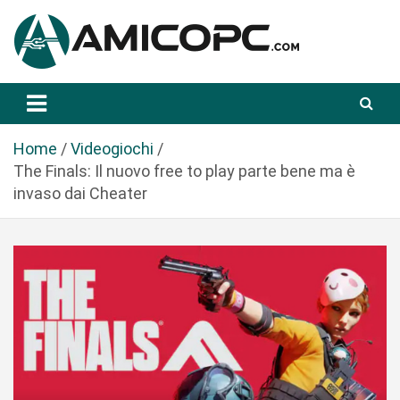
S
a
l
t
Novità Tecnologiche: Guide e News
Amicopc.com
a
a
l
Home
Videogiochi
c
The Finals: Il nuovo free to play parte bene ma è
o
invaso dai Cheater
n
t
e
n
u
t
o