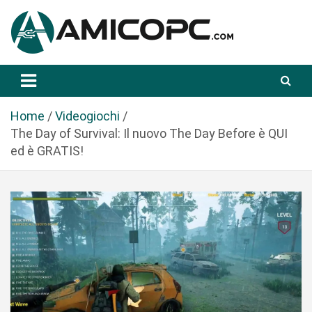
S
a
l
t
Novità Tecnologiche: Guide e News
Amicopc.com
a
a
l
Home
Videogiochi
c
The Day of Survival: Il nuovo The Day Before è QUI
o
ed è GRATIS!
n
t
e
n
u
t
o