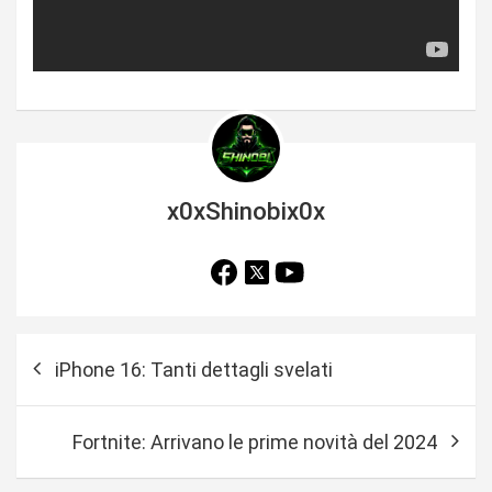
x0xShinobix0x
N
iPhone 16: Tanti dettagli svelati
a
v
Fortnite: Arrivano le prime novità del 2024
i
g