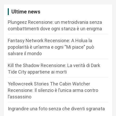
a
Ultime news
z
Plungeez Recensione: un metroidvania senza
i
combattimenti dove ogni stanza è un enigma
o
n
Fantasy Network Recensione: A Holua la
popolarità è un’arma e ogni “Mi piace” può
e
salvare il mondo
a
r
Kill the Shadow Recensione: La verità di Dark
Tide City appartiene ai morti
t
i
Yellowcreek Stories The Cabin Watcher
c
Recensione: Il silenzio è l’unica arma contro
l’assassino
o
l
Ingrandire una foto senza che diventi sgranata
i