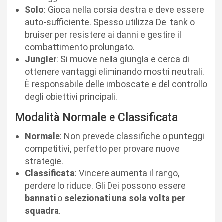
Solo
: Gioca nella corsia destra e deve essere
auto-sufficiente. Spesso utilizza Dei tank o
bruiser per resistere ai danni e gestire il
combattimento prolungato.
Jungler
: Si muove nella giungla e cerca di
ottenere vantaggi eliminando mostri neutrali.
È responsabile delle imboscate e del controllo
degli obiettivi principali.
Modalità Normale e Classificata
Normale
: Non prevede classifiche o punteggi
competitivi, perfetto per provare nuove
strategie.
Classificata
: Vincere aumenta il rango,
perdere lo riduce. Gli Dei possono essere
bannati
o
selezionati una sola volta per
squadra
.