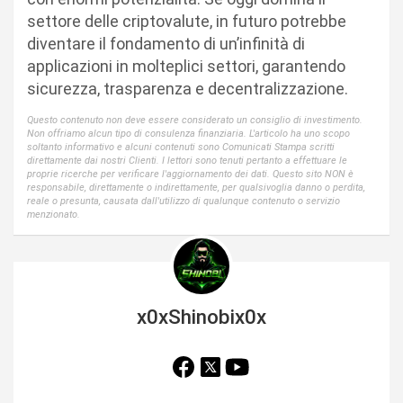
settore delle criptovalute, in futuro potrebbe
diventare il fondamento di un’infinità di
applicazioni in molteplici settori, garantendo
sicurezza, trasparenza e decentralizzazione.
Questo contenuto non deve essere considerato un consiglio di investimento.
Non offriamo alcun tipo di consulenza finanziaria. L'articolo ha uno scopo
soltanto informativo e alcuni contenuti sono Comunicati Stampa scritti
direttamente dai nostri Clienti. I lettori sono tenuti pertanto a effettuare le
proprie ricerche per verificare l'aggiornamento dei dati. Questo sito NON è
responsabile, direttamente o indirettamente, per qualsivoglia danno o perdita,
reale o presunta, causata dall'utilizzo di qualunque contenuto o servizio
menzionato.
x0xShinobix0x