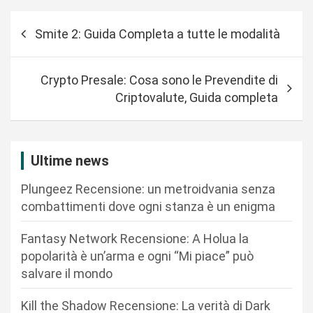
N
Smite 2: Guida Completa a tutte le modalità
a
v
Crypto Presale: Cosa sono le Prevendite di
i
Criptovalute, Guida completa
g
a
z
Ultime news
i
Plungeez Recensione: un metroidvania senza
o
combattimenti dove ogni stanza è un enigma
n
Fantasy Network Recensione: A Holua la
e
popolarità è un’arma e ogni “Mi piace” può
a
salvare il mondo
r
Kill the Shadow Recensione: La verità di Dark
t