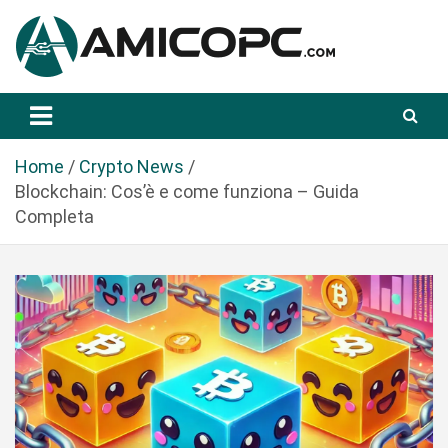
S
a
l
t
Novità Tecnologiche: Guide e News
Amicopc.com
a
a
l
Home
Crypto News
c
Blockchain: Cos’è e come funziona – Guida
o
Completa
n
t
e
n
u
t
o