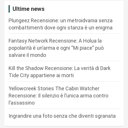
i
Ultime news
o
Plungeez Recensione: un metroidvania senza
n
combattimenti dove ogni stanza è un enigma
e
Fantasy Network Recensione: A Holua la
a
popolarità è un’arma e ogni “Mi piace” può
r
salvare il mondo
t
Kill the Shadow Recensione: La verità di Dark
i
Tide City appartiene ai morti
c
Yellowcreek Stories The Cabin Watcher
o
Recensione: Il silenzio è l’unica arma contro
l
l’assassino
i
Ingrandire una foto senza che diventi sgranata