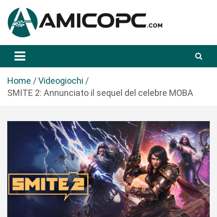
S
a
l
t
Novità Tecnologiche: Guide e News
Amicopc.com
a
a
l
Home
Videogiochi
c
SMITE 2: Annunciato il sequel del celebre MOBA
o
n
t
e
n
u
t
o