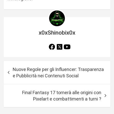
x0xShinobix0x
N
Nuove Regole per gli Influencer: Trasparenza
a
e Pubblicità nei Contenuti Social
v
i
Final Fantasy 17 tornerà alle origini con
g
Pixelart e combattimenti a turni ?
a
z