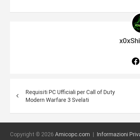
x0xSh
N
Requisiti PC Ufficiali per Call of Duty
a
Modern Warfare 3 Svelati
v
i
g
Copyright © 2026
Amicopc.com
Informazioni Pri