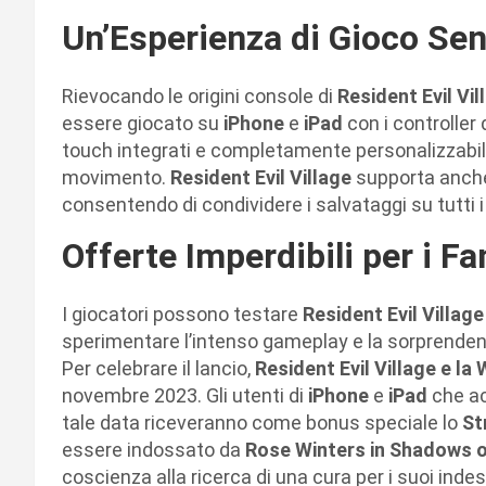
Un’Esperienza di Gioco S
Rievocando le origini console di
Resident Evil Vil
essere giocato su
iPhone
e
iPad
con i controller
touch integrati e completamente personalizzabili
movimento.
Resident Evil Village
supporta anche
consentendo di condividere i salvataggi su tutti i 
Offerte Imperdibili per i Fa
I giocatori possono testare
Resident Evil Village
sperimentare l’intenso gameplay e la sorprendent
Per celebrare il lancio,
Resident Evil Village e la
novembre 2023. Gli utenti di
iPhone
e
iPad
che ac
tale data riceveranno come bonus speciale lo
St
essere indossato da
Rose Winters in Shadows 
coscienza alla ricerca di una cura per i suoi indes