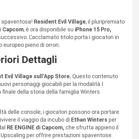
ù spaventosa!
Resident Evil Village
, il pluripremiato
di
Capcom
, è ora disponibile su
iPhone 15 Pro,
successivo. L’acclamato titolo porta i giocatori in
 europeo pieno di orrori.
riori Dettagli
t Evil Village sull’App Store.
Questo contenuto
nuovi personaggi giocabili per la modalità I
finale della storia della famiglia Winters
deltà delle console, i giocatori possono ora portare
rivivere il viaggio da incubo di
Ethan Winters
per
dal
RE ENGINE di Capcom,
che sfrutta appieno il
 Upscaling per offrire prestazioni spaventose.