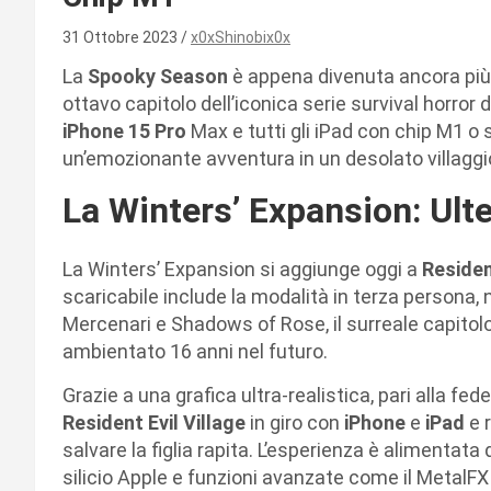
31 Ottobre 2023
x0xShinobix0x
La
Spooky Season
è appena divenuta ancora pi
ottavo capitolo dell’iconica serie survival horror 
iPhone 15 Pro
Max e tutti gli iPad con chip M1 o 
un’emozionante avventura in un desolato villaggio
La Winters’ Expansion: Ulte
La Winters’ Expansion si aggiunge oggi a
Residen
scaricabile include la modalità in terza persona, 
Mercenari e Shadows of Rose, il surreale capitolo 
ambientato 16 anni nel futuro.
Grazie a una grafica ultra-realistica, pari alla fe
Resident Evil Village
in giro con
iPhone
e
iPad
e 
salvare la figlia rapita. L’esperienza è alimentata 
silicio Apple e funzioni avanzate come il MetalFX