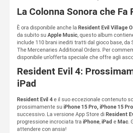
La Colonna Sonora che Fa R
È ora disponibile anche la
Resident Evil Village 
da subito su
Apple Music
, questo album contiene
include 110 brani inediti tratti dal gioco base, 
The Mercenaries Additional Orders. Per commemor
disponibile un’offerta speciale che offre agli asco
Resident Evil 4: Prossima
iPad
Resident Evil 4
e il suo eccezionale contenuto s
prossimamente su
iPhone 15 Pro, iPhone 15 Pr
successivo. La versione App Store di
Resident Ev
progressione incrociata tra
iPhone
,
iPad
e
Mac
. 
attendere con ansia!