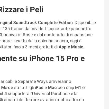
izzare i Peli
Original Soundtrack Complete Edition
. Disponibile
 135 tracce da brivido. L’inquietante pacchetto
da Shadows of Rose e dal contenuto di espansione
are l’uscita della colonna sonora, oggi è
ltatori fino a 3 mesi gratuiti di
Apple Music
.
mente su iPhone 15 Pro e
caricabile Separate Ways arriveranno
o Max
e su tutti gli
iPad
e
Mac
con chip M1 o
il 4
supporterà l’Universal Purchase e la
Gli amanti del terrore avranno molto altro da