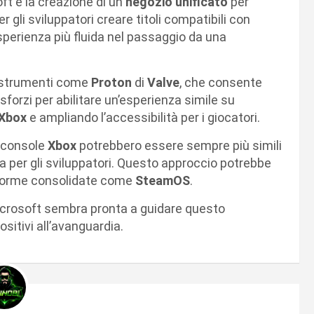
oft è la creazione di un
negozio unificato
per
 gli sviluppatori creare titoli compatibili con
esperienza più fluida nel passaggio da una
i strumenti come
Proton
di
Valve
, che consente
 sforzi per abilitare un’esperienza simile su
Xbox
e ampliando l’accessibilità per i giocatori.
e console
Xbox
potrebbero essere sempre più simili
ra per gli sviluppatori. Questo approccio potrebbe
taforme consolidate come
SteamOS
.
icrosoft sembra pronta a guidare questo
itivi all’avanguardia.