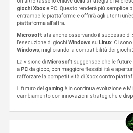
Un altro tassello chiave della strategia di Micros
giochi Xbox
e PC. Questo renderà più semplice per
entrambe le piattaforme e offrirà agli utenti un’
piattaforma all’altra.
Microsoft
sta anche osservando il successo d
l’esecuzione di giochi
Windows
su
Linux
. Ci sono
Windows
, migliorando la compatibilità dei giochi
La visione di
Microsoft
suggerisce che le futur
a
PC
da gioco, con maggiore flessibilità e apertu
rafforzare la competitività di Xbox contro piat
Il futuro del
gaming
è in continua evoluzione e M
cambiamento con innovazioni strategiche e dispos