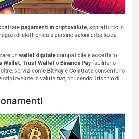
accettare
pagamenti in criptovalute
, soprattutto in
 negozi di elettronica e persino saloni di bellezza
zzare un
wallet digitale
compatibile e accettato
e Wallet
,
Trust Wallet
o
Binance Pay
facilitano
noltre, servizi come
BitPay
e
CoinGate
consentono
iptovalute in valuta fiat, riducendo il rischio di
bonamenti