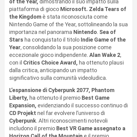
of the Year,
dimostrando il suo impatto sulla
piattaforma di gioco
Microsoft. Zelda Tears of
the Kingdom
è stata riconosciuta come
Nintendo Game of the Year, sottolineando la sua
importanza nel panorama
Nintendo
.
Sea of
Stars
ha conquistato il titolo
Indie Game of the
Year
, consolidando la sua posizione come
eccezionale gioco indipendente.
Alan Wake 2
,
con il
Critics Choice Award,
ha ottenuto plausi
dalla critica, anticipando un impatto
significativo sulla comunità videoludica.
L’espansione di Cyberpunk 2077, Phantom
Liberty,
ha ottenuto il premio
Best Game
Expansion,
evidenziando il successo continuo di
CD Projekt
nel far evolvere l’universo di
Cyberpunk
. Altri riconoscimenti notevoli
includono il premio
Best VR Game assegnato a
Horizon Call of the Mountain
e il premio