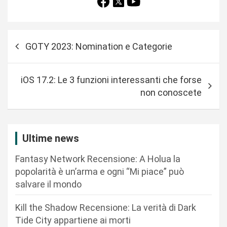
N
GOTY 2023: Nomination e Categorie
a
v
iOS 17.2: Le 3 funzioni interessanti che forse
i
non conoscete
g
a
z
Ultime news
i
Fantasy Network Recensione: A Holua la
o
popolarità è un’arma e ogni “Mi piace” può
n
salvare il mondo
e
Kill the Shadow Recensione: La verità di Dark
a
Tide City appartiene ai morti