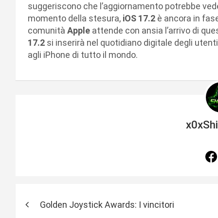
suggeriscono che l’aggiornamento potrebbe veder
momento della stesura,
iOS 17.2
è ancora in fase
comunità
Apple
attende con ansia l’arrivo di qu
17.2
si inserirà nel quotidiano digitale degli ute
agli iPhone di tutto il mondo.
x0xSh
N
Golden Joystick Awards: I vincitori
a