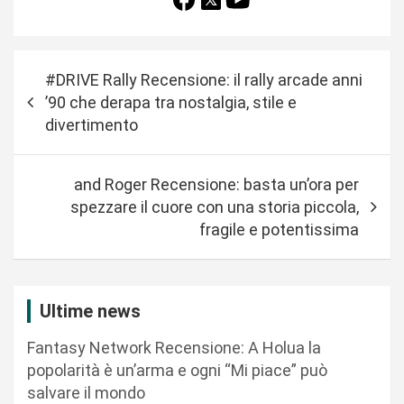
N
#DRIVE Rally Recensione: il rally arcade anni
a
’90 che derapa tra nostalgia, stile e
v
divertimento
i
g
and Roger Recensione: basta un’ora per
a
spezzare il cuore con una storia piccola,
fragile e potentissima
z
i
o
Ultime news
n
Fantasy Network Recensione: A Holua la
e
popolarità è un’arma e ogni “Mi piace” può
a
salvare il mondo