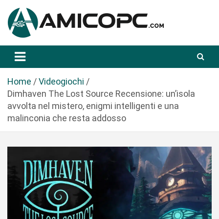
S
a
l
t
Novità Tecnologiche: Guide e News
Amicopc.com
a
a
l
Home
Videogiochi
c
Dimhaven The Lost Source Recensione: un’isola
o
avvolta nel mistero, enigmi intelligenti e una
n
malinconia che resta addosso
t
e
n
u
t
o