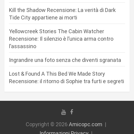
r
Kill the Shadow Recensione: La verità di Dark
t
Tide City appartiene ai morti
i
c
Yellowcreek Stories The Cabin Watcher
Recensione: Il silenzio è l’unica arma contro
o
l’assassino
l
i
Ingrandire una foto senza che diventi sgranata
Lost & Found A This Bed We Made Story
Recensione: il ritorno di Sophie tra furti e segreti
Copyright © 2026
Amicopc.com
Informazioni Privacy