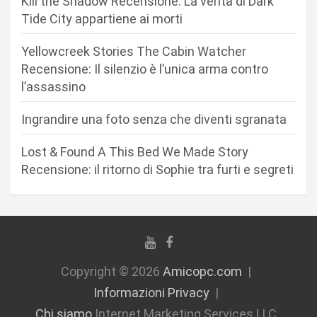
Kill the Shadow Recensione: La verità di Dark
a
Tide City appartiene ai morti
r
Yellowcreek Stories The Cabin Watcher
t
Recensione: Il silenzio è l’unica arma contro
i
l’assassino
c
Ingrandire una foto senza che diventi sgranata
o
l
Lost & Found A This Bed We Made Story
i
Recensione: il ritorno di Sophie tra furti e segreti
Copyright © 2026
Amicopc.com
Informazioni Privacy
Chi siamo
Internet Marketing Services LLC