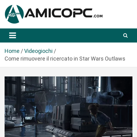
S
a
l
t
Novità Tecnologiche: Guide e News
Amicopc.com
a
a
l
Home
Videogiochi
c
Come rimuovere il ricercato in Star Wars Outlaws
o
n
t
e
n
u
t
o