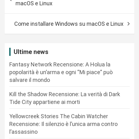
a
macOS e Linux
v
i
Come installare Windows su macOS e Linux
g
a
z
Ultime news
i
Fantasy Network Recensione: A Holua la
o
popolarità è un’arma e ogni “Mi piace” può
n
salvare il mondo
e
Kill the Shadow Recensione: La verità di Dark
a
Tide City appartiene ai morti
r
Yellowcreek Stories The Cabin Watcher
t
Recensione: Il silenzio è l’unica arma contro
i
l’assassino