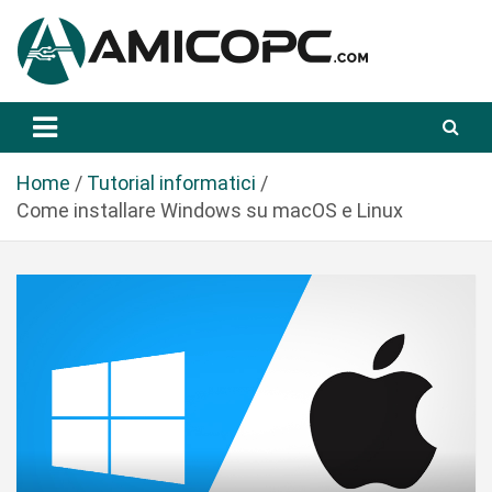
S
a
l
t
Novità Tecnologiche: Guide e News
Amicopc.com
a
a
l
Home
Tutorial informatici
c
Come installare Windows su macOS e Linux
o
n
t
e
n
u
t
o