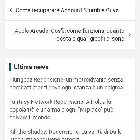
N
Come recuperare Account Stumble Guys
a
v
Apple Arcade: Cos’è, come funziona, quanto
i
costa e quali giochi ci sono
g
a
z
Ultime news
i
Plungeez Recensione: un metroidvania senza
o
combattimenti dove ogni stanza è un enigma
n
Fantasy Network Recensione: A Holua la
e
popolarità è un’arma e ogni “Mi piace” può
a
salvare il mondo
r
Kill the Shadow Recensione: La verità di Dark
t
Tide City appartiene ai morti