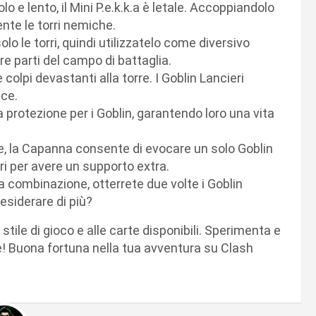
lo e lento, il Mini P.e.k.k.a è letale. Accoppiandolo
ente le torri nemiche.
olo le torri, quindi utilizzatelo come diversivo
re parti del campo di battaglia.
ge colpi devastanti alla torre. I Goblin Lancieri
nce.
a protezione per i Goblin, garantendo loro una vita
te, la Capanna consente di evocare un solo Goblin
eri per avere un supporto extra.
a combinazione, otterrete due volte i Goblin
desiderare di più?
stile di gioco e alle carte disponibili. Sperimenta e
e! Buona fortuna nella tua avventura su Clash