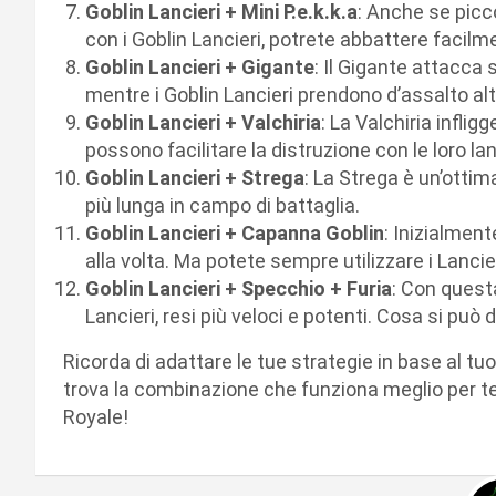
Goblin Lancieri + Mini P.e.k.k.a
: Anche se picco
con i Goblin Lancieri, potrete abbattere facilm
Goblin Lancieri + Gigante
: Il Gigante attacca s
mentre i Goblin Lancieri prendono d’assalto alt
Goblin Lancieri + Valchiria
: La Valchiria inflig
possono facilitare la distruzione con le loro la
Goblin Lancieri + Strega
: La Strega è un’ottim
più lunga in campo di battaglia.
Goblin Lancieri + Capanna Goblin
: Inizialmen
alla volta. Ma potete sempre utilizzare i Lanci
Goblin Lancieri + Specchio + Furia
: Con quest
Lancieri, resi più veloci e potenti. Cosa si può 
Ricorda di adattare le tue strategie in base al tuo 
trova la combinazione che funziona meglio per t
Royale!