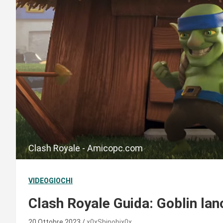
Clash Royale - Amicopc.com
VIDEOGIOCHI
Clash Royale Guida: Goblin lanc
20 Ottobre 2023
x0xShinobix0x