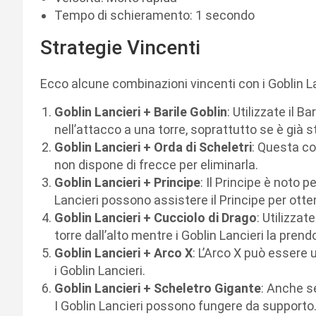
Tempo di schieramento: 1 secondo
Strategie Vincenti
Ecco alcune combinazioni vincenti con i Goblin La
Goblin Lancieri + Barile Goblin
: Utilizzate il B
nell’attacco a una torre, soprattutto se è già
Goblin Lancieri + Orda di Scheletri
: Questa co
non dispone di frecce per eliminarla.
Goblin Lancieri + Principe
: Il Principe è noto 
Lancieri possono assistere il Principe per otten
Goblin Lancieri + Cucciolo di Drago
: Utilizza
torre dall’alto mentre i Goblin Lancieri la pren
Goblin Lancieri + Arco X
: L’Arco X può essere 
i Goblin Lancieri.
Goblin Lancieri + Scheletro Gigante
: Anche se
I Goblin Lancieri possono fungere da supporto