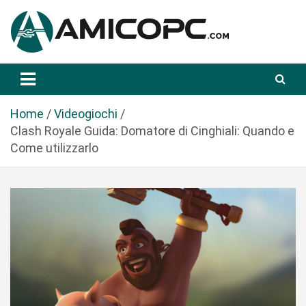
S
a
l
t
Novità Tecnologiche: Guide e News
Amicopc.com
a
a
l
Home
Videogiochi
c
Clash Royale Guida: Domatore di Cinghiali: Quando e
o
Come utilizzarlo
n
t
e
n
u
t
o