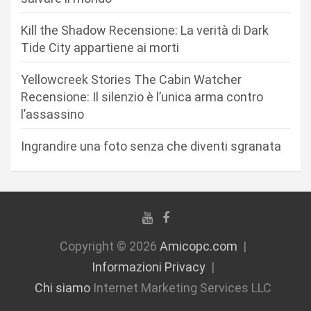
r
Kill the Shadow Recensione: La verità di Dark
t
Tide City appartiene ai morti
i
c
Yellowcreek Stories The Cabin Watcher
Recensione: Il silenzio è l’unica arma contro
o
l’assassino
l
i
Ingrandire una foto senza che diventi sgranata
Copyright © 2026
Amicopc.com
Informazioni Privacy
Chi siamo
Internet Marketing Services LLC