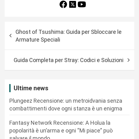
N
Ghost of Tsushima: Guida per Sbloccare le
a
Armature Speciali
v
i
Guida Completa per Stray: Codici e Soluzioni
g
a
z
Ultime news
i
Plungeez Recensione: un metroidvania senza
o
combattimenti dove ogni stanza è un enigma
n
Fantasy Network Recensione: A Holua la
e
popolarità è un’arma e ogni “Mi piace” può
a
salvare il mondo