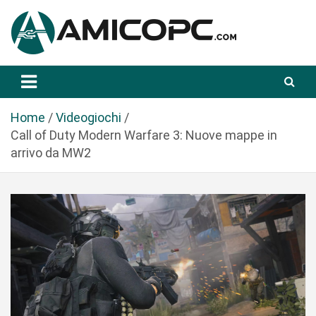
S
a
l
t
Novità Tecnologiche: Guide e News
Amicopc.com
a
a
l
Home
Videogiochi
c
Call of Duty Modern Warfare 3: Nuove mappe in
o
arrivo da MW2
n
t
e
n
u
t
o