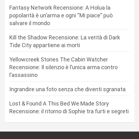
n
Fantasy Network Recensione: A Holua la
popolarità è un’arma e ogni “Mi piace” può
e
salvare il mondo
a
r
Kill the Shadow Recensione: La verità di Dark
Tide City appartiene ai morti
t
i
Yellowcreek Stories The Cabin Watcher
c
Recensione: Il silenzio è l’unica arma contro
l’assassino
o
l
Ingrandire una foto senza che diventi sgranata
i
Lost & Found A This Bed We Made Story
Recensione: il ritorno di Sophie tra furti e segreti