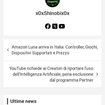
x0xShinobix0x
N
Amazon Luna arriva in Italia: Controller, Giochi,
a
Dispositivi Supportati e Prezzo
v
i
YouTube richiede ai Creatori di riportare l’uso
g
dell’Intelligenza Artificiale, pena esclusione
a
dal programma Partner
z
i
Ultime news
o