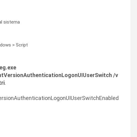
 al sistema
ndows > Script
eg.exe
ersionAuthenticationLogonUIUserSwitch /v
ri
.
ionAuthenticationLogonUIUserSwitchEnabled