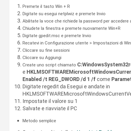
Premete il tasto Win + R
Digitate su esegui netplwiz e premete Invio
Abilitate la voce che richiede la password per accedere
Chiudete la finestra e premete nuovamente Win+R
Digitate gpedit.msc e premete Invio
Recatevi in Configurazione utente > Impostazioni di Wi
Cliccare su fine sessioni
Cliccare su Aggiungi
C:WindowsSystem32r
Create uno script chiamato
e
HKLMSOFTWAREMicrosoftWindowsCurrentV
Enabled /t REG_DWORD /d 1 /f
come
Paramet
Digitate regedit da Esegui e andate in
HKLMSOFTWAREMicrosoftWindowsCurrentVers
Impostate il valore su 1
Salvate e riavviate il PC
Metodo semplice