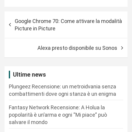
N
Google Chrome 70: Come attivare la modalità
a
Picture in Picture
v
i
Alexa presto disponibile su Sonos
g
a
z
Ultime news
i
Plungeez Recensione: un metroidvania senza
o
combattimenti dove ogni stanza è un enigma
n
Fantasy Network Recensione: A Holua la
e
popolarità è un’arma e ogni “Mi piace” può
a
salvare il mondo
r