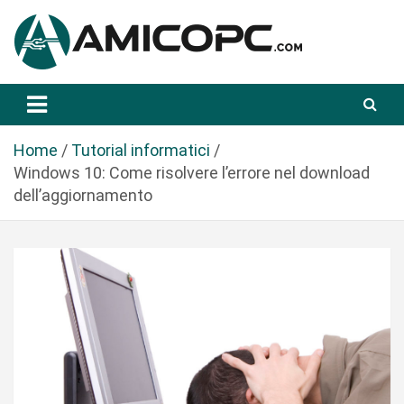
S
a
l
t
Novità Tecnologiche: Guide e News
Amicopc.com
a
a
l
Home
Tutorial informatici
c
Windows 10: Come risolvere l’errore nel download
o
dell’aggiornamento
n
t
e
n
u
t
o