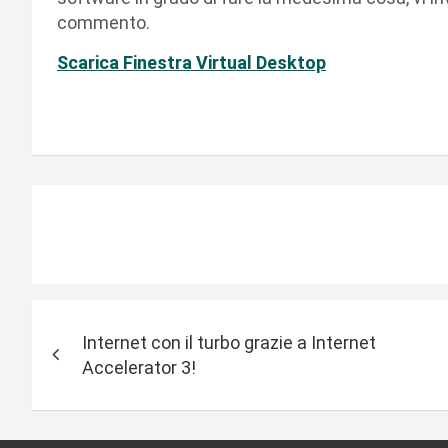
commento.
Scarica Finestra Virtual Desktop
N
Internet con il turbo grazie a Internet
a
Accelerator 3!
v
i