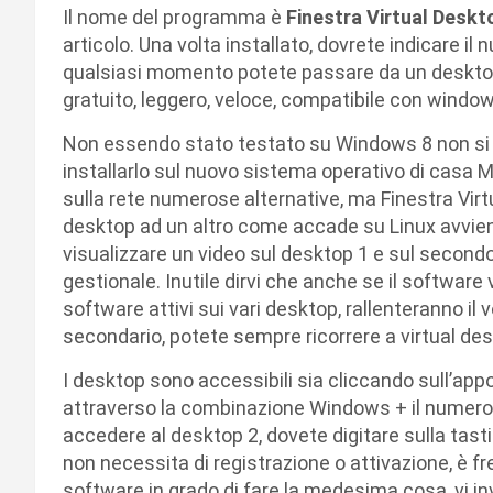
Il nome del programma è
Finestra Virtual Deskt
articolo. Una volta installato, dovrete indicare il 
qualsiasi momento potete passare da un deskto
gratuito, leggero, veloce, compatibile con window
Non essendo stato testato su Windows 8 non si a
installarlo sul nuovo sistema operativo di casa Mic
sulla rete numerose alternative, ma Finestra Virtu
desktop ad un altro come accade su Linux avvie
visualizzare un video sul desktop 1 e sul second
gestionale. Inutile dirvi che anche se il software 
software attivi sui vari desktop, rallenteranno i
secondario, potete sempre ricorrere a virtual de
I desktop sono accessibili sia cliccando sull’appo
attraverso la combinazione Windows + il numero
accedere al desktop 2, dovete digitare sulla tas
non necessita di registrazione o attivazione, è 
software in grado di fare la medesima cosa, vi in