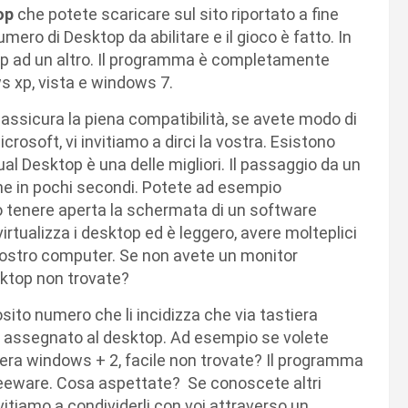
op
che potete scaricare sul sito riportato a fine
numero di Desktop da abilitare e il gioco è fatto. In
p ad un altro. Il programma è completamente
s xp, vista e windows 7.
ssicura la piena compatibilità, se avete modo di
rosoft, vi invitiamo a dirci la vostra. Esistono
al Desktop è una delle migliori. Il passaggio da un
ne in pochi secondi. Potete ad esempio
o tenere aperta la schermata di un software
virtualizza i desktop ed è leggero, avere molteplici
l vostro computer. Se non avete un monitor
sktop non trovate?
sito numero che li incidizza che via tastiera
 assegnato al desktop. Ad esempio se volete
tiera windows + 2, facile non trovate? Il programma
freeware. Cosa aspettate? Se conoscete altri
vitiamo a condividerli con voi attraverso un