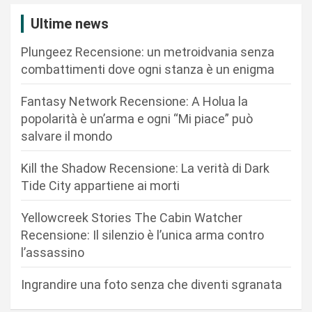
z
Ultime news
i
Plungeez Recensione: un metroidvania senza
o
combattimenti dove ogni stanza è un enigma
n
Fantasy Network Recensione: A Holua la
e
popolarità è un’arma e ogni “Mi piace” può
a
salvare il mondo
r
Kill the Shadow Recensione: La verità di Dark
t
Tide City appartiene ai morti
i
c
Yellowcreek Stories The Cabin Watcher
Recensione: Il silenzio è l’unica arma contro
o
l’assassino
l
i
Ingrandire una foto senza che diventi sgranata