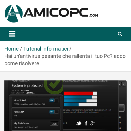
S
a
l
t
Novità Tecnologiche: Guide e News
Amicopc.com
a
a
l
Home
Tutorial informatici
c
Hai un’antivirus pesante che rallenta il tuo Pc? ecco
o
come risolvere
n
t
e
n
u
t
o