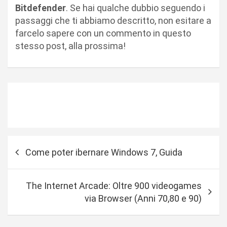
Bitdefender
. Se hai qualche dubbio seguendo i
passaggi che ti abbiamo descritto, non esitare a
farcelo sapere con un commento in questo
stesso post, alla prossima!
N
Come poter ibernare Windows 7, Guida
a
v
The Internet Arcade: Oltre 900 videogames
i
via Browser (Anni 70,80 e 90)
g
a