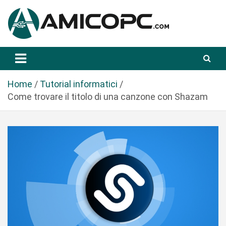
S
a
l
t
Novità Tecnologiche: Guide e News
Amicopc.com
a
a
l
Home
Tutorial informatici
c
Come trovare il titolo di una canzone con Shazam
o
n
t
e
n
u
t
o