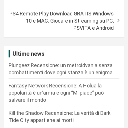
v
i
PS4 Remote Play Download GRATIS Windows
g
10 e MAC: Giocare in Streaming su PC,
a
PSVITA e Android
z
i
Ultime news
o
n
Plungeez Recensione: un metroidvania senza
combattimenti dove ogni stanza è un enigma
e
a
Fantasy Network Recensione: A Holua la
r
popolarità è un’arma e ogni “Mi piace” può
salvare il mondo
t
i
Kill the Shadow Recensione: La verità di Dark
c
Tide City appartiene ai morti