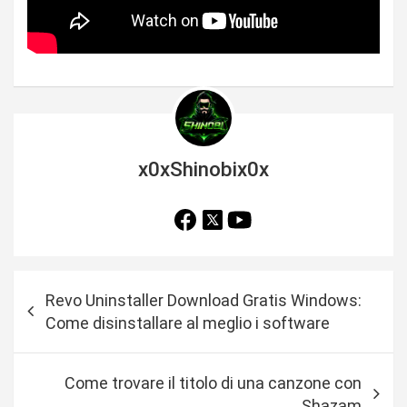
x0xShinobix0x
N
Revo Uninstaller Download Gratis Windows:
a
Come disinstallare al meglio i software
v
i
Come trovare il titolo di una canzone con
g
Shazam