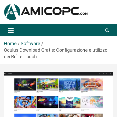
S
a
l
t
Novità Tecnologiche: Guide e News
Amicopc.com
a
a
l
Home
Software
c
Oculus Download Gratis: Configurazione e utilizzo
o
dei Rift e Touch
n
t
e
n
u
t
o