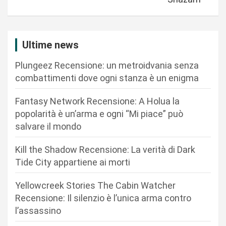
a
z
i
Ultime news
o
Plungeez Recensione: un metroidvania senza
n
combattimenti dove ogni stanza è un enigma
e
Fantasy Network Recensione: A Holua la
a
popolarità è un’arma e ogni “Mi piace” può
r
salvare il mondo
t
Kill the Shadow Recensione: La verità di Dark
i
Tide City appartiene ai morti
c
Yellowcreek Stories The Cabin Watcher
o
Recensione: Il silenzio è l’unica arma contro
l
l’assassino
i