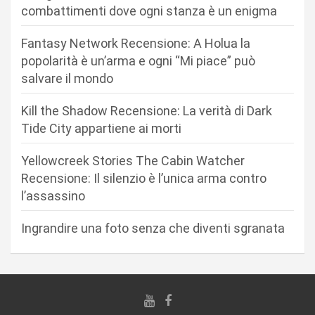
o
combattimenti dove ogni stanza è un enigma
n
Fantasy Network Recensione: A Holua la
e
popolarità è un’arma e ogni “Mi piace” può
a
salvare il mondo
r
Kill the Shadow Recensione: La verità di Dark
t
Tide City appartiene ai morti
i
c
Yellowcreek Stories The Cabin Watcher
Recensione: Il silenzio è l’unica arma contro
o
l’assassino
l
i
Ingrandire una foto senza che diventi sgranata