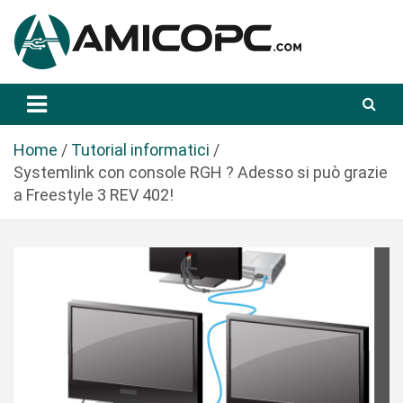
S
a
l
t
Novità Tecnologiche: Guide e News
Amicopc.com
a
a
l
Home
Tutorial informatici
c
Systemlink con console RGH ? Adesso si può grazie
o
a Freestyle 3 REV 402!
n
t
e
n
u
t
o