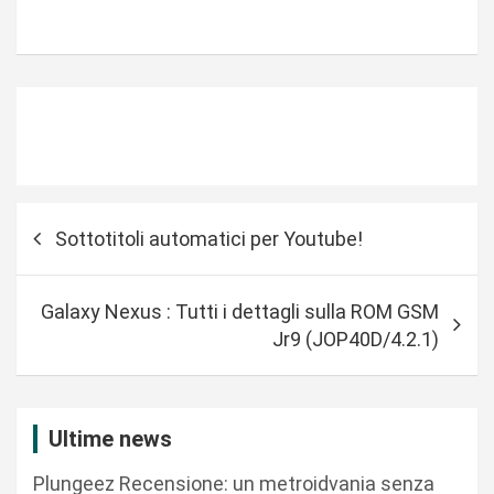
N
Sottotitoli automatici per Youtube!
a
v
Galaxy Nexus : Tutti i dettagli sulla ROM GSM
i
Jr9 (JOP40D/4.2.1)
g
a
z
Ultime news
i
Plungeez Recensione: un metroidvania senza