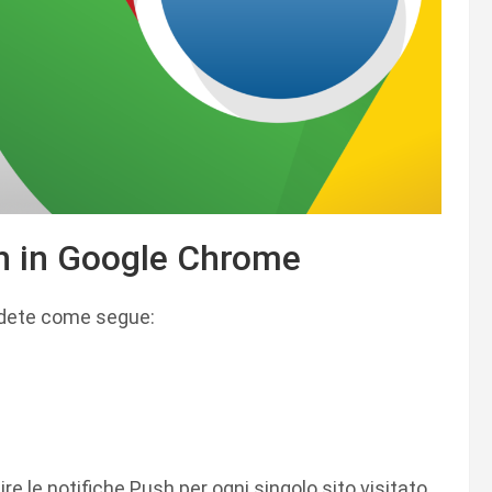
sh in Google Chrome
cedete come segue:
 le notifiche Push per ogni singolo sito visitato,