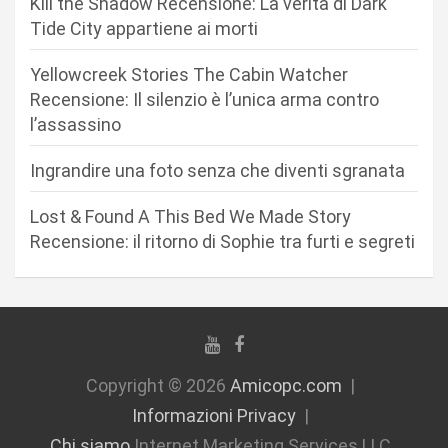
Kill the Shadow Recensione: La verità di Dark
e
Tide City appartiene ai morti
a
r
Yellowcreek Stories The Cabin Watcher
Recensione: Il silenzio è l’unica arma contro
t
l’assassino
i
c
Ingrandire una foto senza che diventi sgranata
o
Lost & Found A This Bed We Made Story
l
Recensione: il ritorno di Sophie tra furti e segreti
i
Copyright © 2026
Amicopc.com
Informazioni Privacy
Chi siamo
Internet Marketing Services LLC