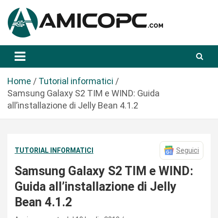
S
a
l
t
Novità Tecnologiche: Guide e News
Amicopc.com
a
a
l
Home
Tutorial informatici
c
Samsung Galaxy S2 TIM e WIND: Guida
o
all’installazione di Jelly Bean 4.1.2
n
t
e
TUTORIAL INFORMATICI
Seguici
n
u
Samsung Galaxy S2 TIM e WIND:
t
Guida all’installazione di Jelly
o
Bean 4.1.2