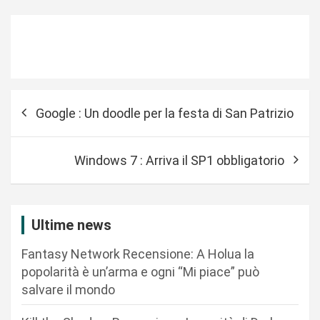
N
Google : Un doodle per la festa di San Patrizio
a
v
Windows 7 : Arriva il SP1 obbligatorio
i
g
a
Ultime news
z
Fantasy Network Recensione: A Holua la
i
popolarità è un’arma e ogni “Mi piace” può
o
salvare il mondo
n