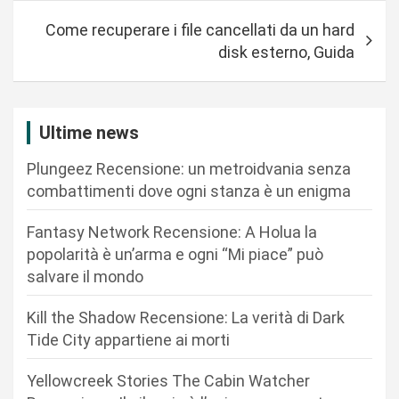
i
Come recuperare i file cancellati da un hard
g
disk esterno, Guida
a
z
i
Ultime news
o
Plungeez Recensione: un metroidvania senza
n
combattimenti dove ogni stanza è un enigma
e
Fantasy Network Recensione: A Holua la
a
popolarità è un’arma e ogni “Mi piace” può
r
salvare il mondo
t
Kill the Shadow Recensione: La verità di Dark
i
Tide City appartiene ai morti
c
Yellowcreek Stories The Cabin Watcher
o