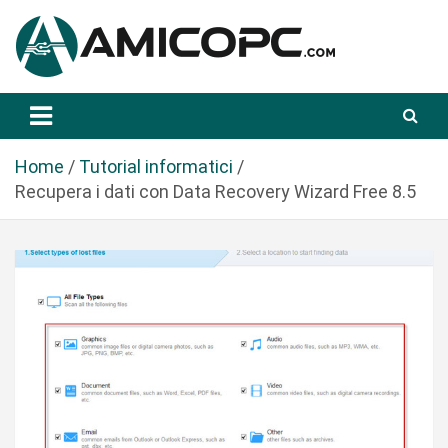
S
a
l
t
Novità Tecnologiche: Guide e News
Amicopc.com
a
a
l
Home
Tutorial informatici
c
Recupera i dati con Data Recovery Wizard Free 8.5
o
n
t
e
n
u
t
o