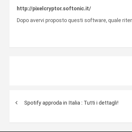
http://pixelcryptor.softonic.it/
Dopo avervi proposto questi software, quale riten
N
Spotify approda in Italia : Tutti i dettagli!
a
v