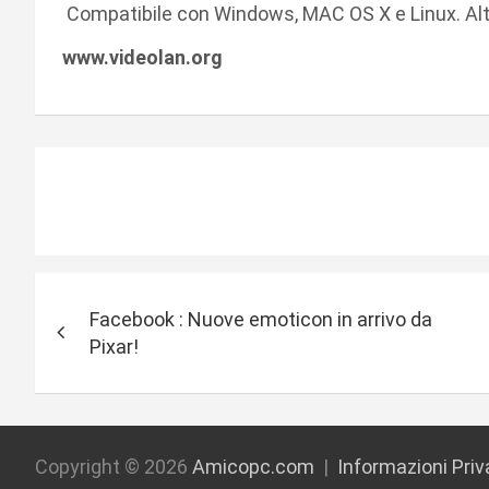
Compatibile con Windows, MAC OS X e Linux. Alt
www.videolan.org
N
Facebook : Nuove emoticon in arrivo da
a
Pixar!
v
i
g
Copyright © 2026
Amicopc.com
Informazioni Pri