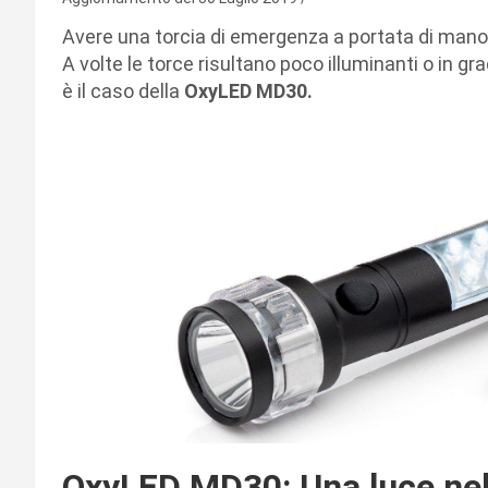
Avere una torcia di emergenza a portata di mano è
A volte le torce risultano poco illuminanti o in g
è il caso della
OxyLED MD30.
OxyLED MD30: Una luce nell