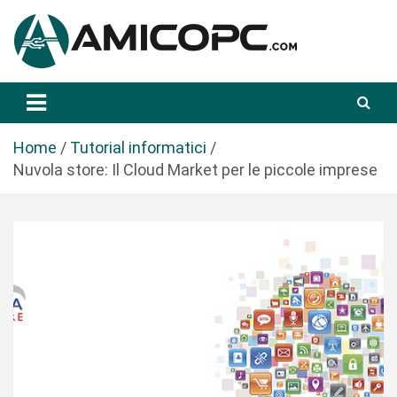
S
a
l
t
Novità Tecnologiche: Guide e News
Amicopc.com
a
a
l
Home
Tutorial informatici
c
Nuvola store: Il Cloud Market per le piccole imprese
o
n
t
e
n
u
t
o