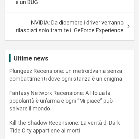
è un BUG
v
i
NVIDIA: Da dicembre i driver verranno
g
rilasciati solo tramite il GeForce Experience
a
z
i
Ultime news
o
Plungeez Recensione: un metroidvania senza
n
combattimenti dove ogni stanza è un enigma
e
Fantasy Network Recensione: A Holua la
a
popolarità è un’arma e ogni “Mi piace” può
r
salvare il mondo
t
Kill the Shadow Recensione: La verità di Dark
i
Tide City appartiene ai morti
c