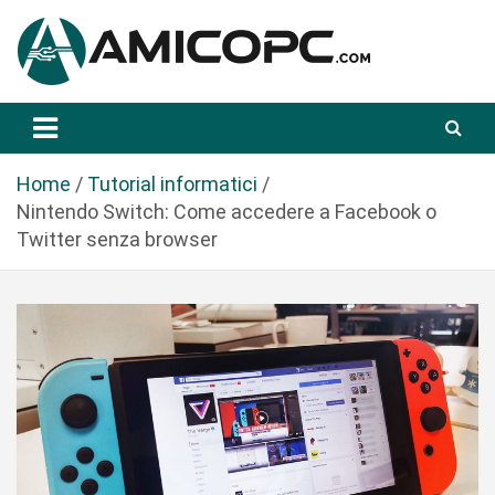
S
a
l
t
Novità Tecnologiche: Guide e News
Amicopc.com
a
a
l
Home
Tutorial informatici
c
Nintendo Switch: Come accedere a Facebook o
o
Twitter senza browser
n
t
e
n
u
t
o