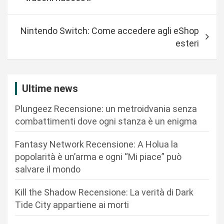
v
i
Nintendo Switch: Come accedere agli eShop
g
esteri
a
z
i
Ultime news
o
Plungeez Recensione: un metroidvania senza
n
combattimenti dove ogni stanza è un enigma
e
Fantasy Network Recensione: A Holua la
a
popolarità è un’arma e ogni “Mi piace” può
r
salvare il mondo
t
Kill the Shadow Recensione: La verità di Dark
i
Tide City appartiene ai morti
c