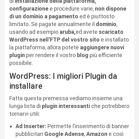
di
installazione della piattaforma,
configurazione
e procedure varie,
non dispone
di un dominio a pagamento
ed è piuttosto
limitato. Se pagate annualmente il
dominio
,
usando ad esempio
aruba,
ed avete
scaricato
WordPress nell’FTP del vostro sito
e installato
la piattaforma, allora potete
aggiungere nuovi
plugin
per rendere il vostro
blog
più efficiente
possibile.
WordPress: I migliori Plugin da
installare
Fatta questa premessa vediamo insieme una
lunga lista di
plugin interessanti
che potrebbero
tornarvi utili:
Ad Inserter:
Permette l’inserimento di banner
pubblicitari
Google
Adense
,
Amazon
e così