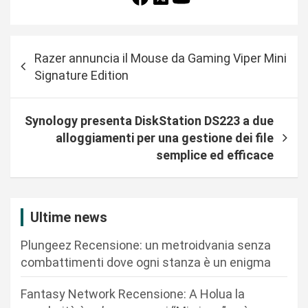
N
Razer annuncia il Mouse da Gaming Viper Mini
a
Signature Edition
v
i
Synology presenta DiskStation DS223 a due
g
alloggiamenti per una gestione dei file
a
semplice ed efficace
z
i
Ultime news
o
n
Plungeez Recensione: un metroidvania senza
combattimenti dove ogni stanza è un enigma
e
a
Fantasy Network Recensione: A Holua la