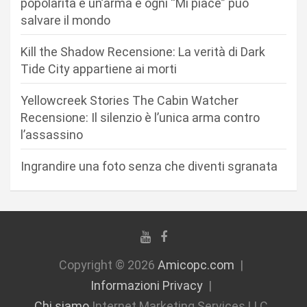
r
popolarità è un’arma e ogni “Mi piace” può
salvare il mondo
t
i
Kill the Shadow Recensione: La verità di Dark
c
Tide City appartiene ai morti
o
Yellowcreek Stories The Cabin Watcher
l
Recensione: Il silenzio è l’unica arma contro
i
l’assassino
Ingrandire una foto senza che diventi sgranata
Copyright © 2026
Amicopc.com
Informazioni Privacy
Chi siamo
Internet Marketing Services LLC