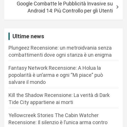
i
Google Combatte le Pubblicità Invasive su
g
Android 14: Più Controllo per gli Utenti
a
z
i
Ultime news
o
Plungeez Recensione: un metroidvania senza
n
combattimenti dove ogni stanza è un enigma
e
Fantasy Network Recensione: A Holua la
a
popolarità è un’arma e ogni “Mi piace” può
r
salvare il mondo
t
Kill the Shadow Recensione: La verità di Dark
i
Tide City appartiene ai morti
c
Yellowcreek Stories The Cabin Watcher
o
Recensione: Il silenzio è l’unica arma contro