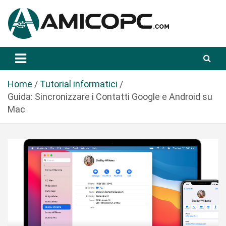
S
a
l
t
Novità Tecnologiche: Guide e News
Amicopc.com
a
a
l
Home
Tutorial informatici
c
Guida: Sincronizzare i Contatti Google e Android su
o
Mac
n
t
e
n
u
t
o