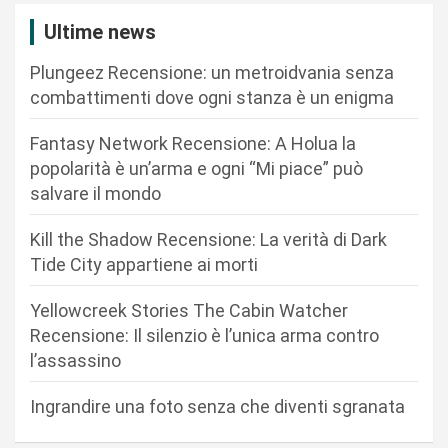
z
Ultime news
i
Plungeez Recensione: un metroidvania senza
o
combattimenti dove ogni stanza è un enigma
n
Fantasy Network Recensione: A Holua la
e
popolarità è un’arma e ogni “Mi piace” può
a
salvare il mondo
r
Kill the Shadow Recensione: La verità di Dark
t
Tide City appartiene ai morti
i
c
Yellowcreek Stories The Cabin Watcher
Recensione: Il silenzio è l’unica arma contro
o
l’assassino
l
i
Ingrandire una foto senza che diventi sgranata