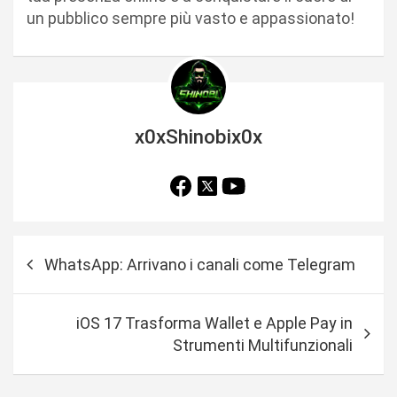
un pubblico sempre più vasto e appassionato!
x0xShinobix0x
N
WhatsApp: Arrivano i canali come Telegram
a
v
iOS 17 Trasforma Wallet e Apple Pay in
i
Strumenti Multifunzionali
g
a