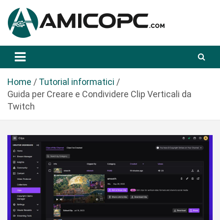
S
a
l
t
Novità Tecnologiche: Guide e News
Amicopc.com
a
a
l
Home
Tutorial informatici
c
Guida per Creare e Condividere Clip Verticali da
o
Twitch
n
t
e
n
u
t
o