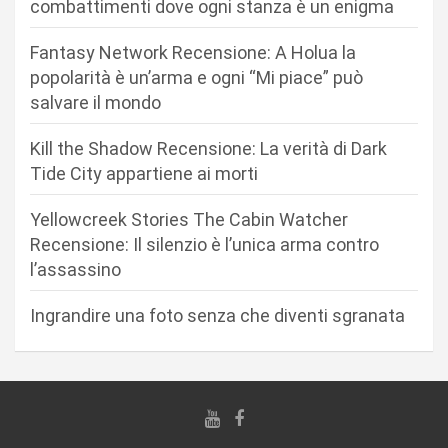
n
combattimenti dove ogni stanza è un enigma
e
Fantasy Network Recensione: A Holua la
a
popolarità è un’arma e ogni “Mi piace” può
r
salvare il mondo
t
Kill the Shadow Recensione: La verità di Dark
i
Tide City appartiene ai morti
c
Yellowcreek Stories The Cabin Watcher
o
Recensione: Il silenzio è l’unica arma contro
l
l’assassino
i
Ingrandire una foto senza che diventi sgranata