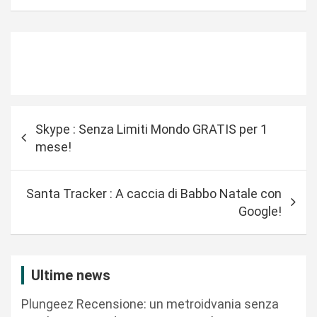
N
Skype : Senza Limiti Mondo GRATIS per 1
a
mese!
v
i
Santa Tracker : A caccia di Babbo Natale con
g
Google!
a
z
i
Ultime news
o
Plungeez Recensione: un metroidvania senza