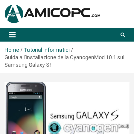
S
a
l
t
Novità Tecnologiche: Guide e News
Amicopc.com
a
a
l
Home
Tutorial informatici
c
Guida all’installazione della CyanogenMod 10.1 sul
o
Samsung Galaxy S!
n
t
e
n
u
t
o