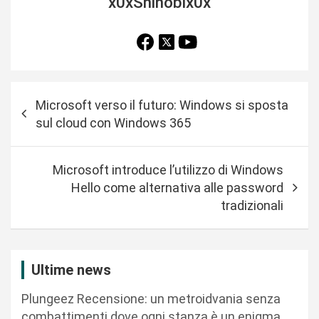
x0xShinobix0x
N
Microsoft verso il futuro: Windows si sposta
a
sul cloud con Windows 365
v
i
Microsoft introduce l’utilizzo di Windows
g
Hello come alternativa alle password
a
tradizionali
z
i
Ultime news
o
n
Plungeez Recensione: un metroidvania senza
combattimenti dove ogni stanza è un enigma