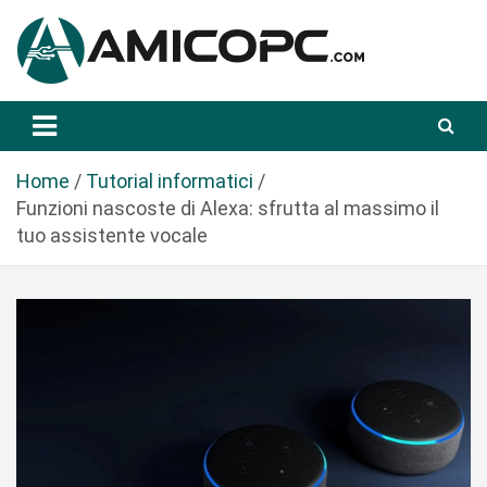
S
a
l
t
Novità Tecnologiche: Guide e News
Amicopc.com
a
a
l
Home
Tutorial informatici
c
Funzioni nascoste di Alexa: sfrutta al massimo il
o
tuo assistente vocale
n
t
e
n
u
t
o