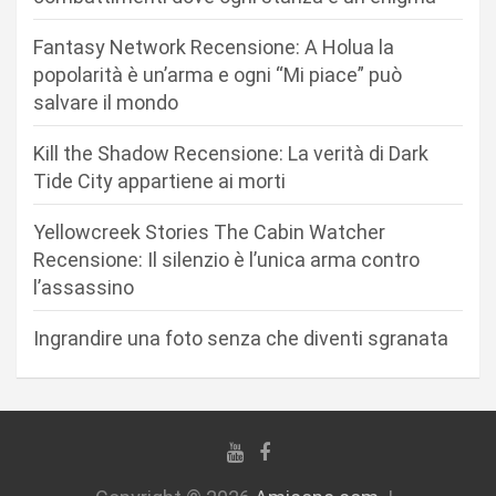
e
a
Fantasy Network Recensione: A Holua la
r
popolarità è un’arma e ogni “Mi piace” può
salvare il mondo
t
i
Kill the Shadow Recensione: La verità di Dark
c
Tide City appartiene ai morti
o
Yellowcreek Stories The Cabin Watcher
l
Recensione: Il silenzio è l’unica arma contro
i
l’assassino
Ingrandire una foto senza che diventi sgranata