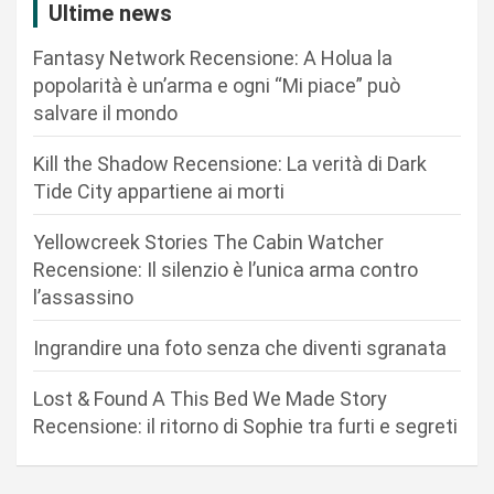
i
Ultime news
o
Fantasy Network Recensione: A Holua la
n
popolarità è un’arma e ogni “Mi piace” può
salvare il mondo
e
a
Kill the Shadow Recensione: La verità di Dark
r
Tide City appartiene ai morti
t
Yellowcreek Stories The Cabin Watcher
i
Recensione: Il silenzio è l’unica arma contro
c
l’assassino
o
Ingrandire una foto senza che diventi sgranata
l
i
Lost & Found A This Bed We Made Story
Recensione: il ritorno di Sophie tra furti e segreti