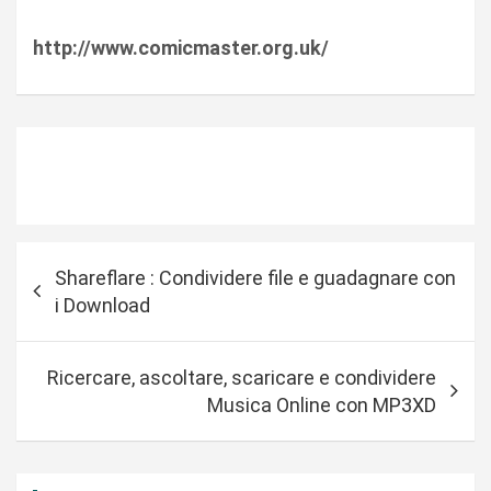
http://www.comicmaster.org.uk/
N
Shareflare : Condividere file e guadagnare con
a
i Download
v
i
Ricercare, ascoltare, scaricare e condividere
g
Musica Online con MP3XD
a
z