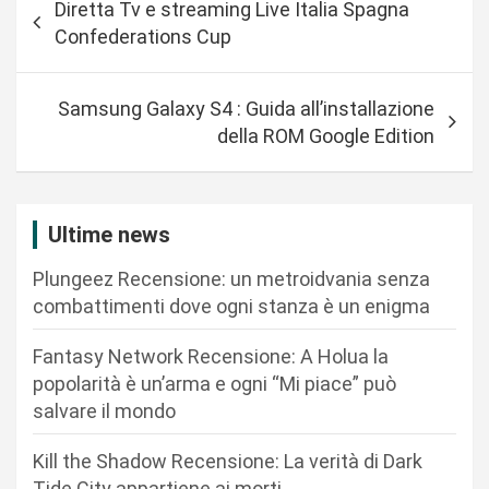
Diretta Tv e streaming Live Italia Spagna
a
Confederations Cup
v
i
Samsung Galaxy S4 : Guida all’installazione
g
della ROM Google Edition
a
z
i
Ultime news
o
Plungeez Recensione: un metroidvania senza
n
combattimenti dove ogni stanza è un enigma
e
Fantasy Network Recensione: A Holua la
a
popolarità è un’arma e ogni “Mi piace” può
r
salvare il mondo
t
Kill the Shadow Recensione: La verità di Dark
i
Tide City appartiene ai morti