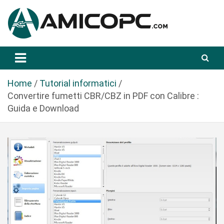
S
a
l
t
Novità Tecnologiche: Guide e News
Amicopc.com
a
a
l
Home
Tutorial informatici
c
Convertire fumetti CBR/CBZ in PDF con Calibre :
o
Guida e Download
n
t
e
n
u
t
o