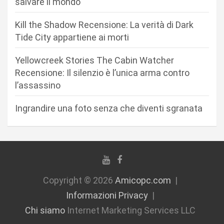
salvare il mondo
t
i
Kill the Shadow Recensione: La verità di Dark
c
Tide City appartiene ai morti
o
Yellowcreek Stories The Cabin Watcher
l
Recensione: Il silenzio è l’unica arma contro
i
l’assassino
Ingrandire una foto senza che diventi sgranata
Copyright © 2026
Amicopc.com
Informazioni Privacy
Chi siamo
Internet Marketing Services LLC