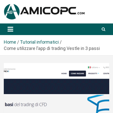
S
a
l
t
Novità Tecnologiche: Guide e News
Amicopc.com
a
a
l
Home
Tutorial informatici
c
Come utilizzare l’app di trading Vestle in 3 passi
o
n
t
e
n
u
t
o