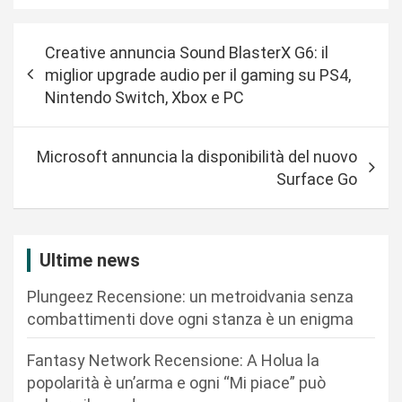
N
Creative annuncia Sound BlasterX G6: il
a
miglior upgrade audio per il gaming su PS4,
v
Nintendo Switch, Xbox e PC
i
g
Microsoft annuncia la disponibilità del nuovo
a
Surface Go
z
i
Ultime news
o
n
Plungeez Recensione: un metroidvania senza
combattimenti dove ogni stanza è un enigma
e
a
Fantasy Network Recensione: A Holua la
r
popolarità è un’arma e ogni “Mi piace” può