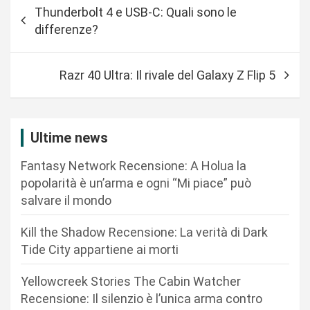
N
Thunderbolt 4 e USB-C: Quali sono le
a
differenze?
v
i
Razr 40 Ultra: Il rivale del Galaxy Z Flip 5
g
a
z
Ultime news
i
Fantasy Network Recensione: A Holua la
o
popolarità è un’arma e ogni “Mi piace” può
n
salvare il mondo
e
Kill the Shadow Recensione: La verità di Dark
a
Tide City appartiene ai morti
r
Yellowcreek Stories The Cabin Watcher
t
Recensione: Il silenzio è l’unica arma contro