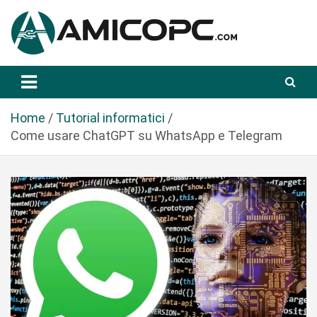
S
a
l
t
Novità Tecnologiche: Guide e News
Amicopc.com
a
a
l
Home
Tutorial informatici
c
Come usare ChatGPT su WhatsApp e Telegram
o
n
t
e
n
u
t
o