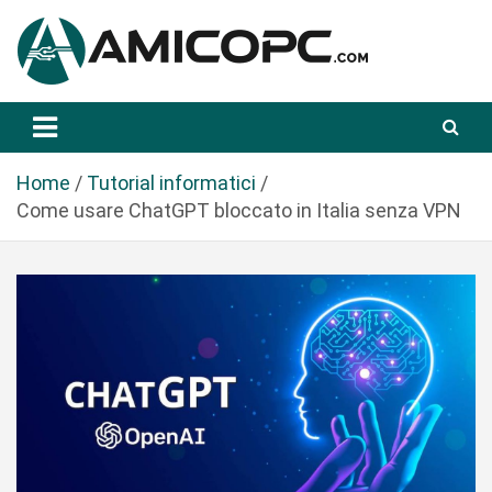
S
a
l
t
Novità Tecnologiche: Guide e News
Amicopc.com
a
a
l
Home
Tutorial informatici
c
Come usare ChatGPT bloccato in Italia senza VPN
o
n
t
e
n
u
t
o