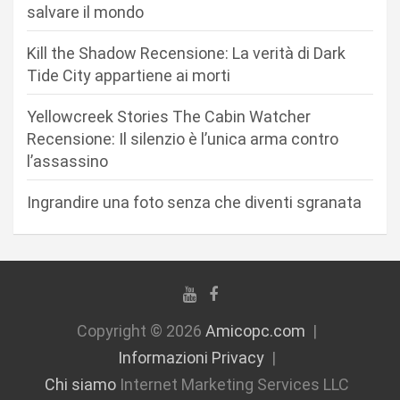
r
salvare il mondo
t
Kill the Shadow Recensione: La verità di Dark
i
Tide City appartiene ai morti
c
Yellowcreek Stories The Cabin Watcher
o
Recensione: Il silenzio è l’unica arma contro
l
l’assassino
i
Ingrandire una foto senza che diventi sgranata
Copyright © 2026
Amicopc.com
Informazioni Privacy
Chi siamo
Internet Marketing Services LLC