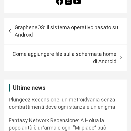
N
GrapheneOS: Il sistema operativo basato su
a
Android
v
i
Come aggiungere file sulla schermata home
g
di Android
a
z
i
Ultime news
o
Plungeez Recensione: un metroidvania senza
n
combattimenti dove ogni stanza è un enigma
e
Fantasy Network Recensione: A Holua la
a
popolarità è un’arma e ogni “Mi piace” può